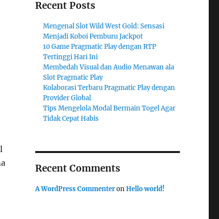
Recent Posts
Mengenal Slot Wild West Gold: Sensasi
Menjadi Koboi Pemburu Jackpot
10 Game Pragmatic Play dengan RTP
Tertinggi Hari Ini
Membedah Visual dan Audio Menawan ala
Slot Pragmatic Play
Kolaborasi Terbaru Pragmatic Play dengan
Provider Global
Tips Mengelola Modal Bermain Togel Agar
Tidak Cepat Habis
l
ma
Recent Comments
A WordPress Commenter
on
Hello world!