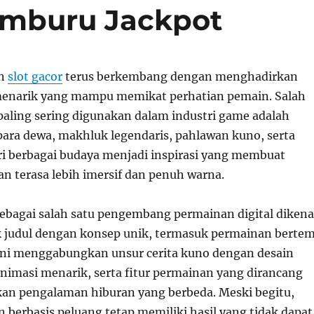
emburu Jackpot
an
slot gacor
terus berkembang dengan menghadirkan
menarik yang mampu memikat perhatian pemain. Salah
paling sering digunakan dalam industri game adalah
 para dewa, makhluk legendaris, pahlawan kuno, serta
ari berbagai budaya menjadi inspirasi yang membuat
n terasa lebih imersif dan penuh warna.
sebagai salah satu pengembang permainan digital dikena
 judul dengan konsep unik, termasuk permainan berte
ini menggabungkan unsur cerita kuno dengan desain
animasi menarik, serta fitur permainan yang dirancang
an pengalaman hiburan yang berbeda. Meski begitu,
 berbasis peluang tetap memiliki hasil yang tidak dapat