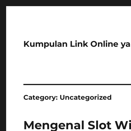
Kumpulan Link Online ya
Category:
Uncategorized
Mengenal Slot Wi