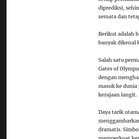
diprediksi, seh
semata dan tet
Berikut adalah 
banyak dikenal 
Salah satu perm
Gates of Olympu
dengan menghadi
masuk ke dunia 
kerajaan langit.
Daya tarik utama
menggambarkan 
dramatis. Simbol
memperkuat kesa