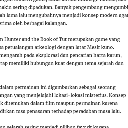
emakin sering dipadukan. Banyak pengembang mengambi
kisah lama lalu mengubahnya menjadi konsep modern aga
erima oleh berbagai kalangan.
hn Hunter and the Book of Tut merupakan game yang
petualangan arkeologi dengan latar Mesir kuno.
mengarah pada eksplorasi dan pencarian harta karun,
etap memiliki hubungan kuat dengan tema sejarah dan
dalam permainan ini digambarkan sebagai seorang
ngan yang menjelajahi lokasi-lokasi misterius. Konsep
yak ditemukan dalam film maupun permainan karena
rkan rasa penasaran terhadap peradaban masa lalu.
n sejarah sering menjadi pilihan favorit karena