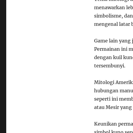
menawarkan lebih
simbolisme, dan
mengenal latar 
Game lain yang 
Permainan ini m
dengan kuil kun
tersembunyi.
Mitologi Amerik
hubungan manusi
seperti ini mem
atau Mesir yang 
Keunikan permai
simbol kuno sepe