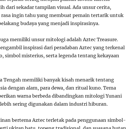
 dari sekadar tampilan visual. Ada unsur cerita,
 rasa ingin tahu yang membuat pemain tertarik untuk
belakang budaya yang menjadi inspirasinya.
juga memiliki unsur mitologi adalah Aztec Treasure.
engambil inspirasi dari peradaban Aztec yang terkenal
o, simbol misterius, serta legenda tentang kekayaan
a Tengah memiliki banyak kisah menarik tentang
a dengan alam, para dewa, dan ritual kuno. Tema
berikan warna berbeda dibandingkan mitologi Yunani
lebih sering digunakan dalam industri hiburan.
nan bertema Aztec terletak pada penggunaan simbol-
rti ukiran batu, topeng tradisional, dan suasana hutan