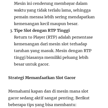
Mesin ini cenderung membayar dalam
waktu yang tidak terlalu lama, sehingga
pemain merasa lebih sering mendapatkan
kemenangan kecil maupun besar.
Tipe Slot dengan RTP Tinggi
Return to Player (RTP) adalah persentase
kemenangan dari mesin slot terhadap
taruhan yang masuk. Mesin dengan RTP
tinggi biasanya memiliki peluang lebih
besar untuk gacor.
Strategi Memanfaatkan Slot Gacor
Memahami kapan dan di mesin mana slot
gacor sedang aktif sangat penting. Berikut
beberapa tips yang bisa membantu: