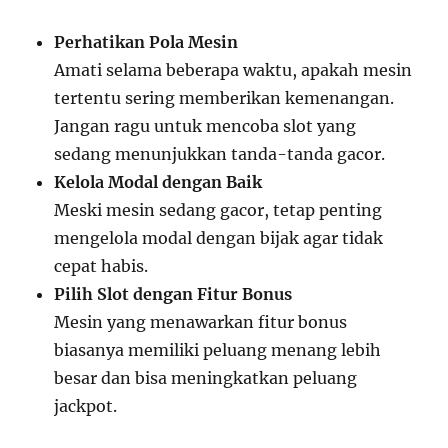
Perhatikan Pola Mesin
Amati selama beberapa waktu, apakah mesin
tertentu sering memberikan kemenangan.
Jangan ragu untuk mencoba slot yang
sedang menunjukkan tanda-tanda gacor.
Kelola Modal dengan Baik
Meski mesin sedang gacor, tetap penting
mengelola modal dengan bijak agar tidak
cepat habis.
Pilih Slot dengan Fitur Bonus
Mesin yang menawarkan fitur bonus
biasanya memiliki peluang menang lebih
besar dan bisa meningkatkan peluang
jackpot.