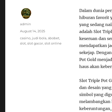
Dalam dunia per
hiburan favorit 
Author
admin
yang sedang nai
Posted
August 14, 2025
adalah Slot Trip
on
Tags
casino
,
judi bola
,
sbobet
,
keseruan dan sen
slot
,
slot gacor
,
slot online
mendapatkan ja
sekejap. Dengan 
Pot Gold menjad
haus akan kebe
Slot Triple Pot
dan desain yan
simbol yang dig
melambangkan ke
keberuntungan, d