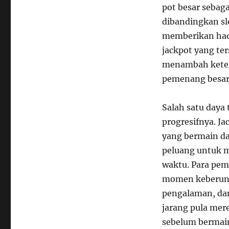
pot besar sebag
dibandingkan sl
memberikan hadi
jackpot yang ter
menambah ketega
pemenang besar 
Salah satu daya 
progresifnya. J
yang bermain da
peluang untuk m
waktu. Para pem
momen keberuntu
pengalaman, da
jarang pula mer
sebelum bermain