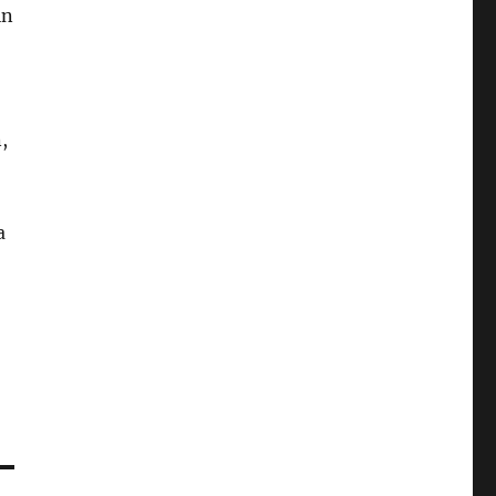
in
,
a