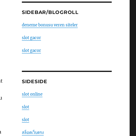
SIDEBAR/BLOGROLL
deneme bonusu veren siteler
slot gacor
slot gacor
at
SIDESIDE
slot online
u
slot
slot
a
สล็อตเว็บตรง