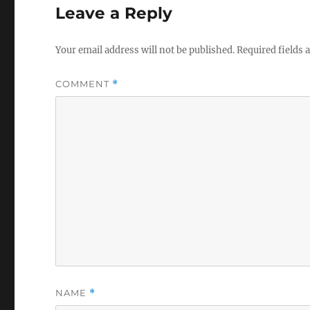
Leave a Reply
Your email address will not be published.
Required fields
COMMENT
*
NAME
*