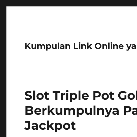
Kumpulan Link Online ya
Slot Triple Pot G
Berkumpulnya P
Jackpot