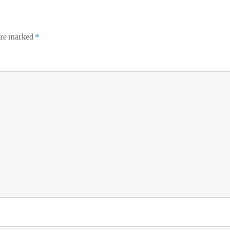
 are marked
*