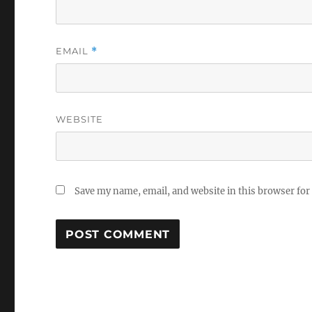
EMAIL
*
WEBSITE
Save my name, email, and website in this browser for