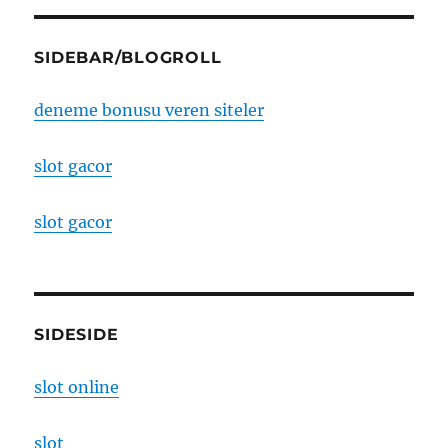
SIDEBAR/BLOGROLL
deneme bonusu veren siteler
slot gacor
slot gacor
SIDESIDE
slot online
slot