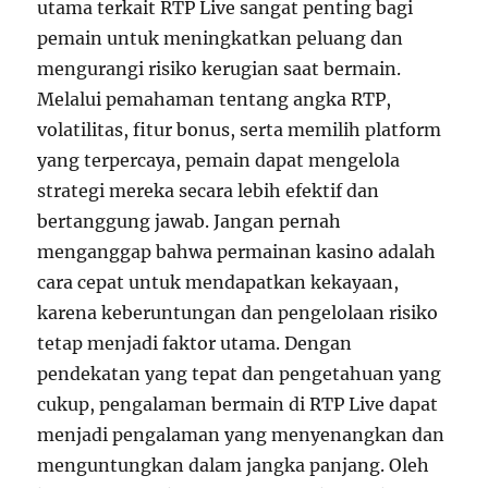
utama terkait RTP Live sangat penting bagi
pemain untuk meningkatkan peluang dan
mengurangi risiko kerugian saat bermain.
Melalui pemahaman tentang angka RTP,
volatilitas, fitur bonus, serta memilih platform
yang terpercaya, pemain dapat mengelola
strategi mereka secara lebih efektif dan
bertanggung jawab. Jangan pernah
menganggap bahwa permainan kasino adalah
cara cepat untuk mendapatkan kekayaan,
karena keberuntungan dan pengelolaan risiko
tetap menjadi faktor utama. Dengan
pendekatan yang tepat dan pengetahuan yang
cukup, pengalaman bermain di RTP Live dapat
menjadi pengalaman yang menyenangkan dan
menguntungkan dalam jangka panjang. Oleh