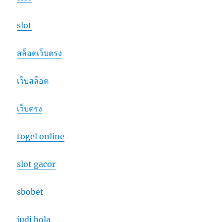
slot
สล็อตเว็บตรง
เว็บสล็อต
เว็บตรง
togel online
slot gacor
sbobet
judi bola