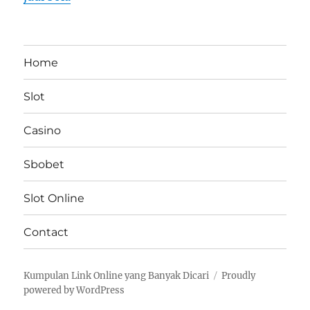
Home
Slot
Casino
Sbobet
Slot Online
Contact
Kumpulan Link Online yang Banyak Dicari
Proudly
powered by WordPress