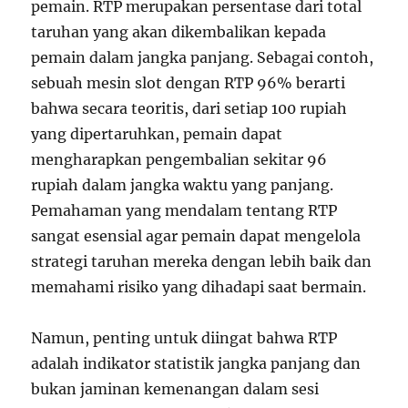
pemain. RTP merupakan persentase dari total
taruhan yang akan dikembalikan kepada
pemain dalam jangka panjang. Sebagai contoh,
sebuah mesin slot dengan RTP 96% berarti
bahwa secara teoritis, dari setiap 100 rupiah
yang dipertaruhkan, pemain dapat
mengharapkan pengembalian sekitar 96
rupiah dalam jangka waktu yang panjang.
Pemahaman yang mendalam tentang RTP
sangat esensial agar pemain dapat mengelola
strategi taruhan mereka dengan lebih baik dan
memahami risiko yang dihadapi saat bermain.
Namun, penting untuk diingat bahwa RTP
adalah indikator statistik jangka panjang dan
bukan jaminan kemenangan dalam sesi