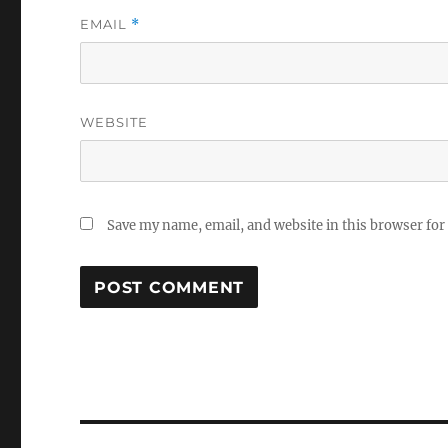
EMAIL
*
WEBSITE
Save my name, email, and website in this browser for
Post