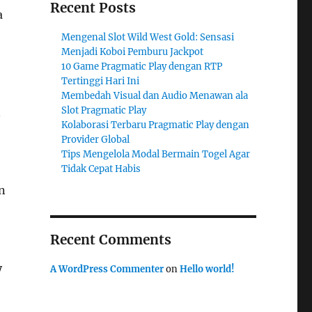
Recent Posts
a
Mengenal Slot Wild West Gold: Sensasi
Menjadi Koboi Pemburu Jackpot
10 Game Pragmatic Play dengan RTP
Tertinggi Hari Ini
Membedah Visual dan Audio Menawan ala
Slot Pragmatic Play
n
Kolaborasi Terbaru Pragmatic Play dengan
Provider Global
Tips Mengelola Modal Bermain Togel Agar
Tidak Cepat Habis
n
Recent Comments
y
A WordPress Commenter
on
Hello world!