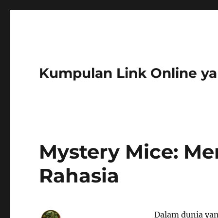
Kumpulan Link Online ya
Mystery Mice: Me
Rahasia
Dalam dunia yan