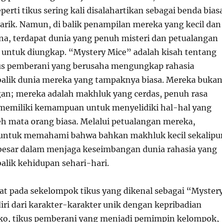
perti tikus sering kali disalahartikan sebagai benda bias
rik. Namun, di balik penampilan mereka yang kecil dan
a, terdapat dunia yang penuh misteri dan petualangan
ntuk diungkap. “Mystery Mice” adalah kisah tentang
us pemberani yang berusaha mengungkap rahasia
balik dunia mereka yang tampaknya biasa. Mereka buka
an; mereka adalah makhluk yang cerdas, penuh rasa
 memiliki kemampuan untuk menyelidiki hal-hal yang
leh mata orang biasa. Melalui petualangan mereka,
 untuk memahami bahwa bahkan makhluk kecil sekalipu
besar dalam menjaga keseimbangan dunia rahasia yang
alik kehidupan sehari-hari.
usat pada sekelompok tikus yang dikenal sebagai “Myster
iri dari karakter-karakter unik dengan kepribadian
ko, tikus pemberani yang menjadi pemimpin kelompok,