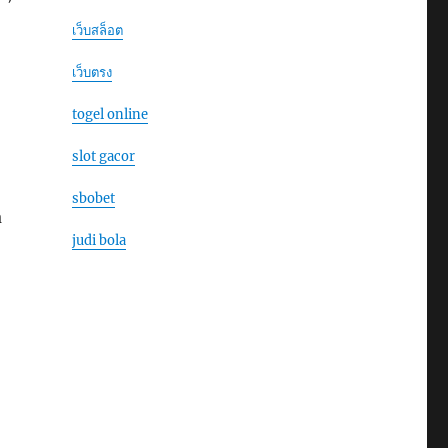
เว็บสล็อต
เว็บตรง
togel online
slot gacor
sbobet
a
judi bola