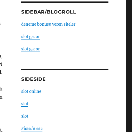
a
SIDEBAR/BLOGROLL
n
deneme bonusu veren siteler
slot gacor
slot gacor
n,
i
.
SIDESIDE
uh
slot online
an
slot
slot
สล็อตเว็บตรง
t,