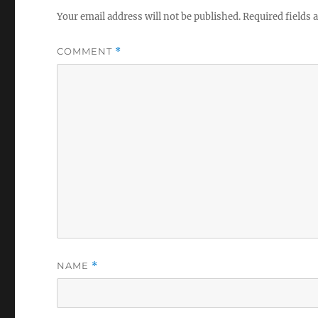
Your email address will not be published.
Required fields
COMMENT
*
NAME
*