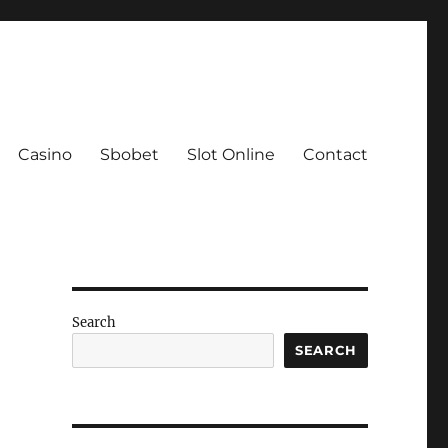
Casino
Sbobet
Slot Online
Contact
Search
SEARCH