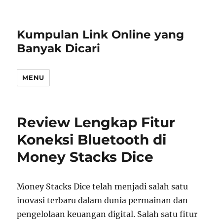
Kumpulan Link Online yang
Banyak Dicari
MENU
Review Lengkap Fitur
Koneksi Bluetooth di
Money Stacks Dice
Money Stacks Dice telah menjadi salah satu
inovasi terbaru dalam dunia permainan dan
pengelolaan keuangan digital. Salah satu fitur