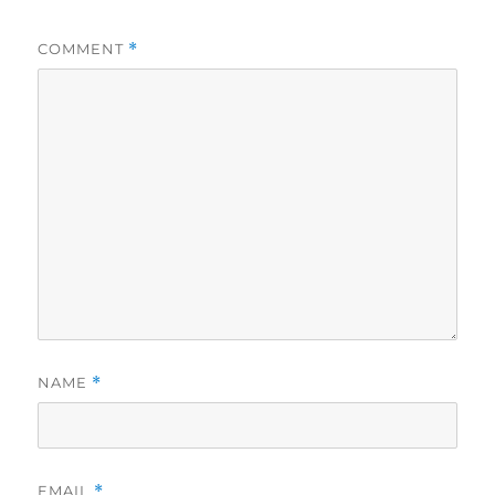
COMMENT
*
NAME
*
EMAIL
*