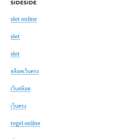
SIDESIDE
slot online
slot
slot
สล็อตเว็บตรง
เว็บสล็อต
เว็บตรง
togel online