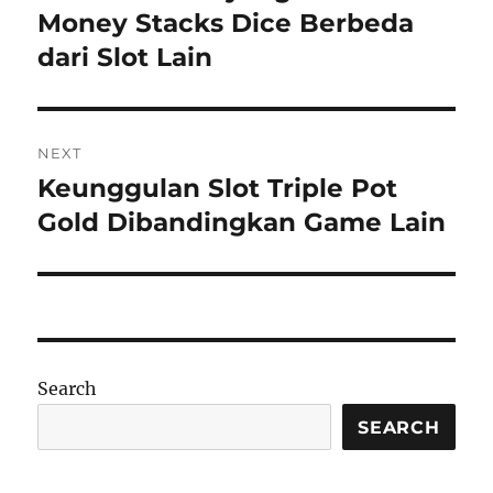
post:
Money Stacks Dice Berbeda
dari Slot Lain
NEXT
Keunggulan Slot Triple Pot
Next
post:
Gold Dibandingkan Game Lain
Search
SEARCH