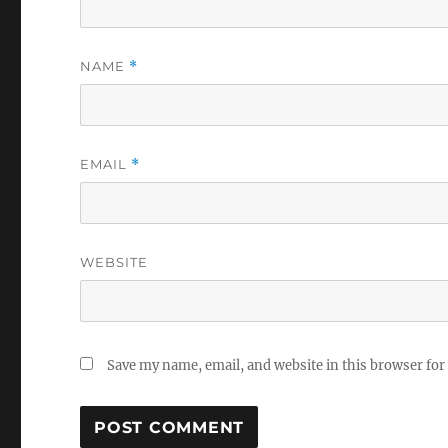
NAME
*
EMAIL
*
WEBSITE
Save my name, email, and website in this browser for