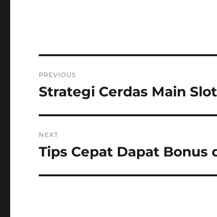
Post
PREVIOUS
navigation
Strategi Cerdas Main Slo
Previous
post:
NEXT
Tips Cepat Dapat Bonus 
Next
post: