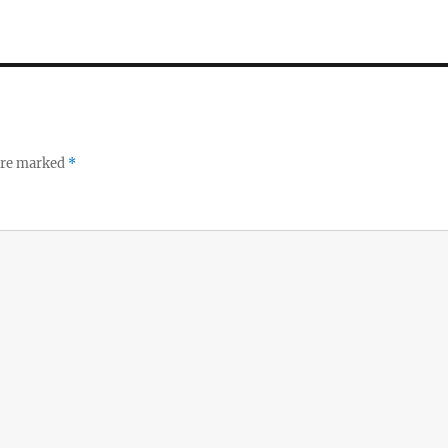
 are marked
*