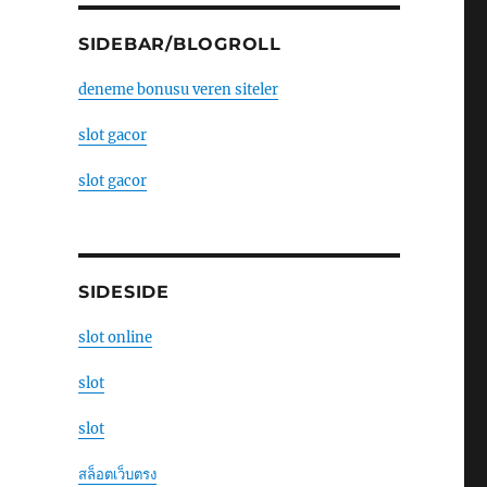
SIDEBAR/BLOGROLL
deneme bonusu veren siteler
slot gacor
slot gacor
SIDESIDE
slot online
slot
slot
สล็อตเว็บตรง