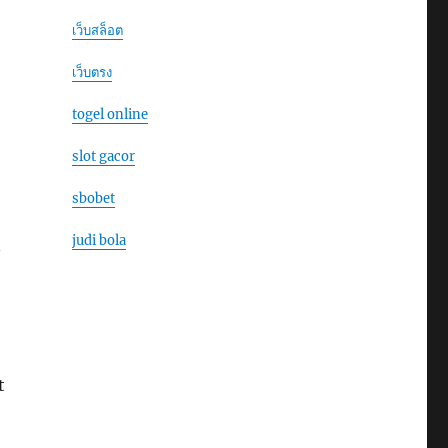
เว็บสล็อต
เว็บตรง
togel online
slot gacor
sbobet
judi bola
n
t