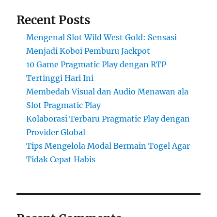
Recent Posts
Mengenal Slot Wild West Gold: Sensasi
Menjadi Koboi Pemburu Jackpot
10 Game Pragmatic Play dengan RTP
Tertinggi Hari Ini
Membedah Visual dan Audio Menawan ala
Slot Pragmatic Play
Kolaborasi Terbaru Pragmatic Play dengan
Provider Global
Tips Mengelola Modal Bermain Togel Agar
Tidak Cepat Habis