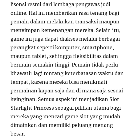
lisensi resmi dari lembaga pengawas judi
online. Hal ini memberikan rasa tenang bagi
pemain dalam melakukan transaksi maupun
menyimpan kemenangan mereka. Selain itu,
game ini juga dapat diakses melalui berbagai
perangkat seperti komputer, smartphone,
maupun tablet, sehingga fleksibilitas dalam
bermain semakin tinggi. Pemain tidak perlu
khawatir lagi tentang keterbatasan waktu dan
tempat, karena mereka bisa menikmati
permainan kapan saja dan di mana saja sesuai
keinginan. Semua aspek ini menjadikan Slot
Starlight Princess sebagai pilihan utama bagi
mereka yang mencari game slot yang mudah
dimainkan dan memiliki peluang menang
besar.