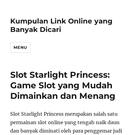
Kumpulan Link Online yang
Banyak Dicari
MENU
Slot Starlight Princess:
Game Slot yang Mudah
Dimainkan dan Menang
Slot Starlight Princess merupakan salah satu
permainan slot online yang tengah naik daun
dan banyak diminati oleh para penggemar judi