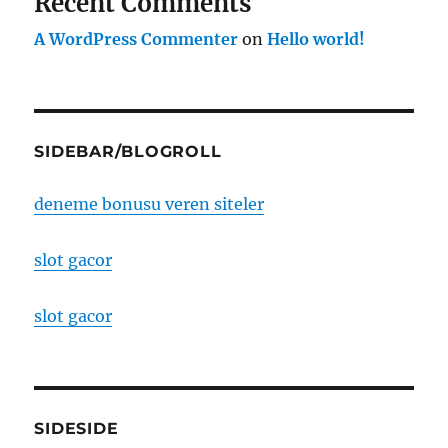
Recent Comments
A WordPress Commenter
on
Hello world!
SIDEBAR/BLOGROLL
deneme bonusu veren siteler
slot gacor
slot gacor
SIDESIDE