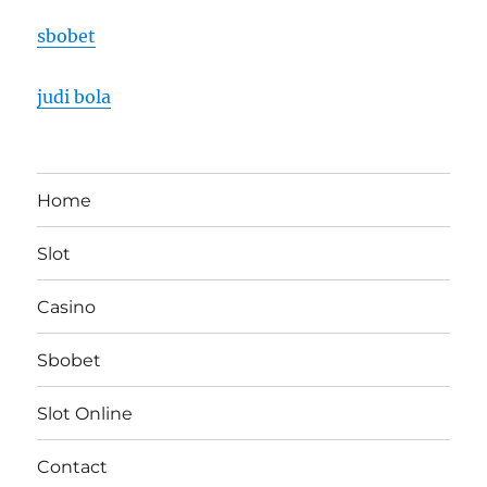
sbobet
judi bola
Home
Slot
Casino
Sbobet
Slot Online
Contact