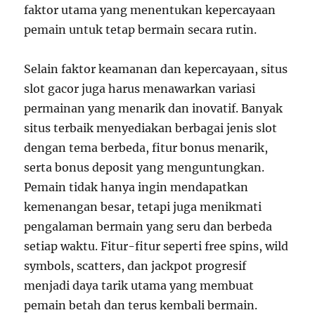
faktor utama yang menentukan kepercayaan
pemain untuk tetap bermain secara rutin.
Selain faktor keamanan dan kepercayaan, situs
slot gacor juga harus menawarkan variasi
permainan yang menarik dan inovatif. Banyak
situs terbaik menyediakan berbagai jenis slot
dengan tema berbeda, fitur bonus menarik,
serta bonus deposit yang menguntungkan.
Pemain tidak hanya ingin mendapatkan
kemenangan besar, tetapi juga menikmati
pengalaman bermain yang seru dan berbeda
setiap waktu. Fitur-fitur seperti free spins, wild
symbols, scatters, dan jackpot progresif
menjadi daya tarik utama yang membuat
pemain betah dan terus kembali bermain.