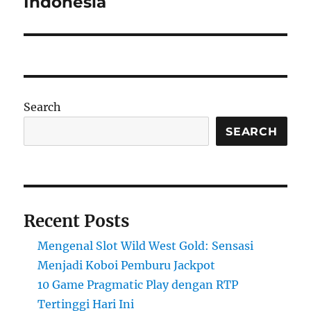
Indonesia
Search
SEARCH
Recent Posts
Mengenal Slot Wild West Gold: Sensasi
Menjadi Koboi Pemburu Jackpot
10 Game Pragmatic Play dengan RTP
Tertinggi Hari Ini