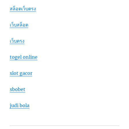
สล็อตเว็บตรง
เว็บสล็อต
เว็บตรง
togel online
slot gacor
sbobet
judi bola