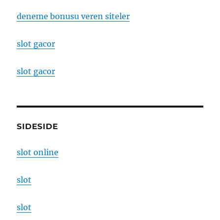
deneme bonusu veren siteler
slot gacor
slot gacor
SIDESIDE
slot online
slot
slot