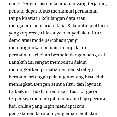
uang. Dengan sistem keamanan yang terjamin,
pemain dapat fokus menikmati permainan
tanpa khawatir kehilangan data atau
mengalami pencurian dana. Selain itu, platform
yang terpercaya biasanya menyediakan fitur
demo atau mode percobaan yang
memungkinkan pemain mempelajari
permainan sebelum bermain dengan uang asli.
Langkah ini sangat membantu dalam
meningkatkan pemahaman dan strategi
bermain, sehingga peluang menang bisa lebih
meningkat. Dengan semua fitur dan layanan
terbaik ini, tidak heran jika situs slot gacor
terpercaya menjadi pilihan utama bagi pecinta
judi online yang ingin mendapatkan
pengalaman bermain yang aman, adil, dan