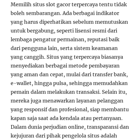
Memilih situs slot gacor terpercaya tentu tidak
boleh sembarangan. Ada berbagai indikator
yang harus diperhatikan sebelum memutuskan
untuk bergabung, seperti lisensi resmi dari
lembaga pengatur permainan, reputasi baik
dari pengguna lain, serta sistem keamanan
yang canggih. Situs yang terpercaya biasanya
menyediakan berbagai metode pembayaran
yang aman dan cepat, mulai dari transfer bank,
e-wallet, hingga pulsa, sehingga memudahkan
pemain dalam melakukan transaksi. Selain itu,
mereka juga menawarkan layanan pelanggan
yang responsif dan profesional, siap membantu
kapan saja saat ada kendala atau pertanyaan.
Dalam dunia perjudian online, transparansi dan
kejujuran dari pihak pengelola situs adalah