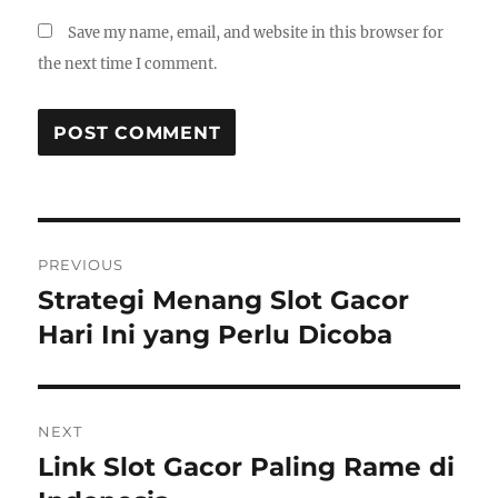
Save my name, email, and website in this browser for
the next time I comment.
Post
PREVIOUS
navigation
Strategi Menang Slot Gacor
Previous
post:
Hari Ini yang Perlu Dicoba
NEXT
Link Slot Gacor Paling Rame di
Next
post: