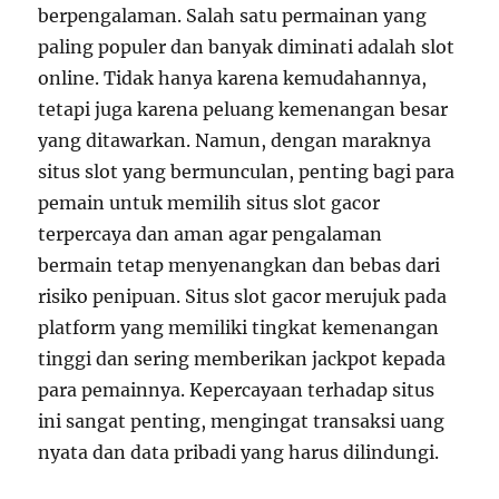
berpengalaman. Salah satu permainan yang
paling populer dan banyak diminati adalah slot
online. Tidak hanya karena kemudahannya,
tetapi juga karena peluang kemenangan besar
yang ditawarkan. Namun, dengan maraknya
situs slot yang bermunculan, penting bagi para
pemain untuk memilih situs slot gacor
terpercaya dan aman agar pengalaman
bermain tetap menyenangkan dan bebas dari
risiko penipuan. Situs slot gacor merujuk pada
platform yang memiliki tingkat kemenangan
tinggi dan sering memberikan jackpot kepada
para pemainnya. Kepercayaan terhadap situs
ini sangat penting, mengingat transaksi uang
nyata dan data pribadi yang harus dilindungi.