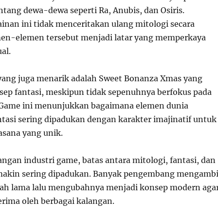
ntang dewa-dewa seperti Ra, Anubis, dan Osiris.
nan ini tidak menceritakan ulang mitologi secara
en-elemen tersebut menjadi latar yang memperkaya
al.
yang juga menarik adalah Sweet Bonanza Xmas yang
p fantasi, meskipun tidak sepenuhnya berfokus pada
. Game ini menunjukkan bagaimana elemen dunia
tasi sering dipadukan dengan karakter imajinatif untuk
sana yang unik.
gan industri game, batas antara mitologi, fantasi, dan
emakin sering dipadukan. Banyak pengembang mengambi
kisah lama lalu mengubahnya menjadi konsep modern aga
erima oleh berbagai kalangan.