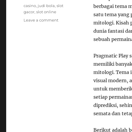
on
Tags
casino
,
judi bola
,
slot
berbagai tema 
gacor
,
slot online
satu tema yang 
on
Leave a comment
mitologi. Kisah
Mengenal
dunia fantasi d
Slot
Wild
sebuah permaina
West
Gold:
Pragmatic Play 
Sensasi
Menjadi
memiliki banyak
Koboi
mitologi. Tema 
Pemburu
visual modern, 
Jackpot
untuk memberik
setiap permainan
diprediksi, seh
semata dan tet
Berikut adalah 