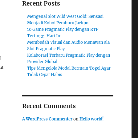
Recent Posts
Mengenal Slot Wild West Gold: Sensasi
Menjadi Koboi Pemburu Jackpot
10 Game Pragmatic Play dengan RTP
Tertinggi Hari Ini
Membedah Visual dan Audio Menawan ala
Slot Pragmatic Play
Kolaborasi Terbaru Pragmatic Play dengan
l
Provider Global
ma
Tips Mengelola Modal Bermain Togel Agar
Tidak Cepat Habis
Recent Comments
A WordPress Commenter
on
Hello world!