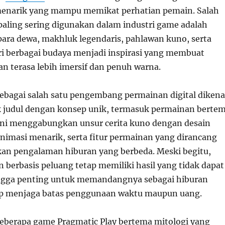
menarik yang mampu memikat perhatian pemain. Salah
paling sering digunakan dalam industri game adalah
 para dewa, makhluk legendaris, pahlawan kuno, serta
ari berbagai budaya menjadi inspirasi yang membuat
n terasa lebih imersif dan penuh warna.
sebagai salah satu pengembang permainan digital dikena
 judul dengan konsep unik, termasuk permainan berte
ini menggabungkan unsur cerita kuno dengan desain
animasi menarik, serta fitur permainan yang dirancang
an pengalaman hiburan yang berbeda. Meski begitu,
 berbasis peluang tetap memiliki hasil yang tidak dapat
ingga penting untuk memandangnya sebagai hiburan
ap menjaga batas penggunaan waktu maupun uang.
beberapa game Pragmatic Play bertema mitologi yang