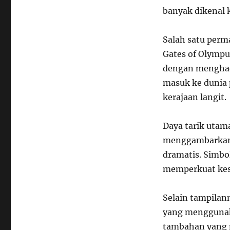
banyak dikenal 
Salah satu perm
Gates of Olympu
dengan menghadi
masuk ke dunia 
kerajaan langit.
Daya tarik utama
menggambarkan 
dramatis. Simbol
memperkuat kesa
Selain tampilan
yang menggunaka
tambahan yang m