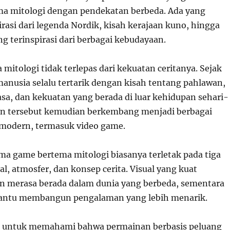
a mitologi dengan pendekatan berbeda. Ada yang
rasi dari legenda Nordik, kisah kerajaan kuno, hingga
ng terinspirasi dari berbagai kebudayaan.
 mitologi tidak terlepas dari kekuatan ceritanya. Sejak
anusia selalu tertarik dengan kisah tentang pahlawan,
asa, dan kekuatan yang berada di luar kehidupan sehari-
kan tersebut kemudian berkembang menjadi berbagai
modern, termasuk video game.
a game bertema mitologi biasanya terletak pada tiga
ual, atmosfer, dan konsep cerita. Visual yang kuat
 merasa berada dalam dunia yang berbeda, sementara
ntu membangun pengalaman yang lebih menarik.
 untuk memahami bahwa permainan berbasis peluang