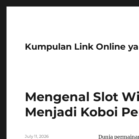
Kumpulan Link Online ya
Mengenal Slot Wi
Menjadi Koboi P
Posted
July 11, 2026
Dunia permain