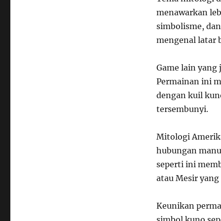
menawarkan lebih
simbolisme, dan
mengenal latar 
Game lain yang 
Permainan ini m
dengan kuil kun
tersembunyi.
Mitologi Amerik
hubungan manusi
seperti ini mem
atau Mesir yang 
Keunikan permai
simbol kuno sepe