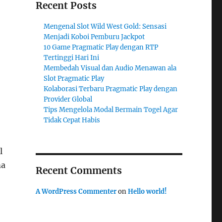
Recent Posts
Mengenal Slot Wild West Gold: Sensasi
Menjadi Koboi Pemburu Jackpot
10 Game Pragmatic Play dengan RTP
Tertinggi Hari Ini
Membedah Visual dan Audio Menawan ala
Slot Pragmatic Play
Kolaborasi Terbaru Pragmatic Play dengan
Provider Global
Tips Mengelola Modal Bermain Togel Agar
Tidak Cepat Habis
l
ma
Recent Comments
A WordPress Commenter
on
Hello world!