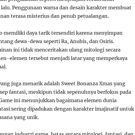
lalu. Penggunaan warna dan desain karakter membuat
nan terasa misterius dan penuh petualangan.
 memiliki daya tarik tersendiri karena menyimpan
ntang dewa-dewa seperti Ra, Anubis, dan Osiris.
nan ini tidak menceritakan ulang mitologi secara
en-elemen tersebut menjadi latar yang memperkaya
al.
yang juga menarik adalah Sweet Bonanza Xmas yang
p fantasi, meskipun tidak sepenuhnya berfokus pada
. Game ini menunjukkan bagaimana elemen dunia
tasi sering dipadukan dengan karakter imajinatif untuk
sana yang unik.
gan industri game, batas antara mitologi, fantasi, dan