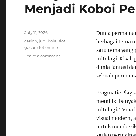
Menjadi Koboi P
Posted
July 11, 2026
Dunia permain
on
Tags
casino
,
judi bola
,
slot
berbagai tema 
gacor
,
slot online
satu tema yang 
on
Leave a comment
mitologi. Kisah
Mengenal
dunia fantasi d
Slot
Wild
sebuah permaina
West
Gold:
Pragmatic Play 
Sensasi
Menjadi
memiliki banyak
Koboi
mitologi. Tema 
Pemburu
visual modern, 
Jackpot
untuk memberik
setiap permainan