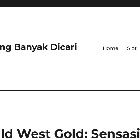
ng Banyak Dicari
Home
Slot
ld West Gold: Sensas