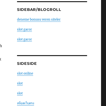
SIDEBAR/BLOGROLL
deneme bonusu veren siteler
slot gacor
slot gacor
ah
k
SIDESIDE
slot online
slot
slot
สล็อตเว็บตรง