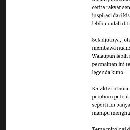
cerita rakyat s
inspirasi dari 
lebih mudah dit
Selanjutnya, Jo
membawa nuansa 
Walaupun lebih 
permainan ini t
legenda kuno.
Karakter utama 
pemburu petuala
seperti ini ban
mampu menghadi
Tema mitologi da