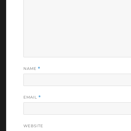
NAME
*
EMAIL
*
WEBSITE