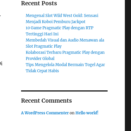
Recent Posts
.
Mengenal Slot Wild West Gold: Sensasi
Menjadi Koboi Pemburu Jackpot
10 Game Pragmatic Play dengan RTP
Tertinggi Hari Ini
Membedah Visual dan Audio Menawan ala
Slot Pragmatic Play
Kolaborasi Terbaru Pragmatic Play dengan
Provider Global
i
Tips Mengelola Modal Bermain Togel Agar
Tidak Cepat Habis
Recent Comments
A WordPress Commenter
on
Hello world!