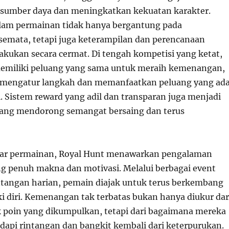
umber daya dan meningkatkan kekuatan karakter.
lam permainan tidak hanya bergantung pada
emata, tetapi juga keterampilan dan perencanaan
akukan secara cermat. Di tengah kompetisi yang ketat,
memiliki peluang yang sama untuk meraih kemenangan,
mengatur langkah dan memanfaatkan peluang yang ad
. Sistem reward yang adil dan transparan juga menjadi
yang mendorong semangat bersaing dan terus
adar permainan, Royal Hunt menawarkan pengalaman
g penuh makna dan motivasi. Melalui berbagai event
tangan harian, pemain diajak untuk terus berkembang
 diri. Kemenangan tak terbatas bukan hanya diukur dar
 poin yang dikumpulkan, tetapi dari bagaimana mereka
pi rintangan dan bangkit kembali dari keterpurukan.