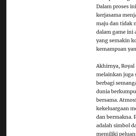
Dalam proses ini
kerjasama menj
maju dan tidak 
dalam game ini 
yang semakin k
kemampuan yang
Akhirnya, Royal
melainkan juga
berbagi semanga
dunia berkumpul
bersama. Atmosf
kekeluargaan m
dan bermakna. P
adalah simbol d
memiliki peluan