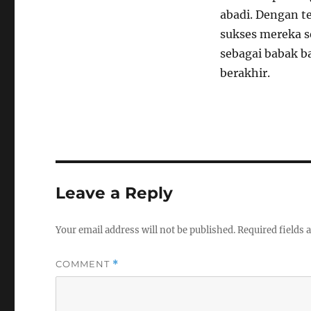
abadi. Dengan t
sukses mereka se
sebagai babak b
berakhir.
Leave a Reply
Your email address will not be published.
Required fields
COMMENT
*