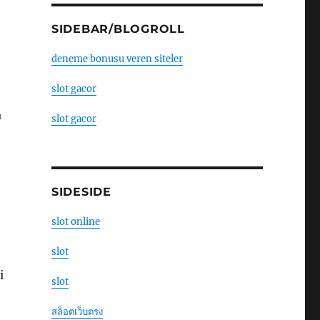
SIDEBAR/BLOGROLL
deneme bonusu veren siteler
slot gacor
a
slot gacor
SIDESIDE
slot online
slot
i
slot
สล็อตเว็บตรง