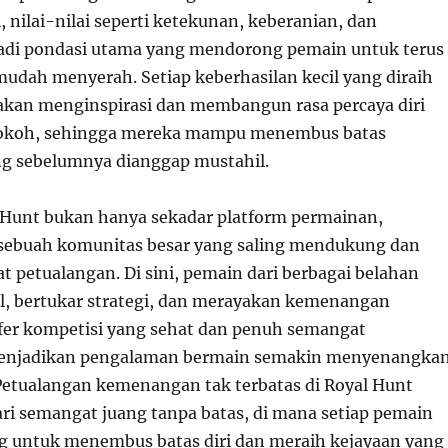
, nilai-nilai seperti ketekunan, keberanian, dan
adi pondasi utama yang mendorong pemain untuk terus
mudah menyerah. Setiap keberhasilan kecil yang diraih
akan menginspirasi dan membangun rasa percaya diri
okoh, sehingga mereka mampu menembus batas
 sebelumnya dianggap mustahil.
 Hunt bukan hanya sekadar platform permainan,
 sebuah komunitas besar yang saling mendukung dan
t petualangan. Di sini, pemain dari berbagai belahan
, bertukar strategi, dan merayakan kemenangan
er kompetisi yang sehat dan penuh semangat
enjadikan pengalaman bermain semakin menyenangka
etualangan kemenangan tak terbatas di Royal Hunt
ari semangat juang tanpa batas, di mana setiap pemain
g untuk menembus batas diri dan meraih kejayaan yang