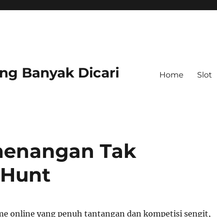
ng Banyak Dicari
Home
Slot
menangan Tak
 Hunt
e online yang penuh tantangan dan kompetisi sengit,