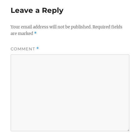
Leave a Reply
Your email address will not be published.
Required fields
are marked
*
COMMENT
*