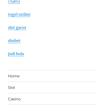
เว็บตรง
togel online
slot gacor
sbobet
judi bola
Home
Slot
Casino