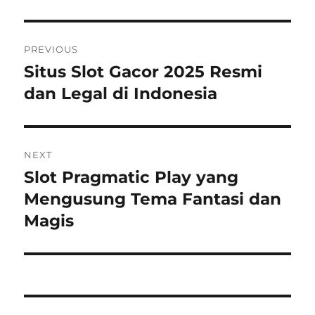
Post
PREVIOUS
navigation
Situs Slot Gacor 2025 Resmi
Previous
post:
dan Legal di Indonesia
NEXT
Slot Pragmatic Play yang
Next
post:
Mengusung Tema Fantasi dan
Magis