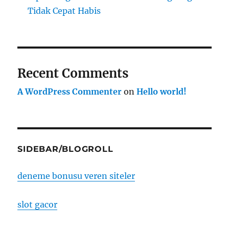
Tidak Cepat Habis
Recent Comments
A WordPress Commenter
on
Hello world!
SIDEBAR/BLOGROLL
deneme bonusu veren siteler
slot gacor