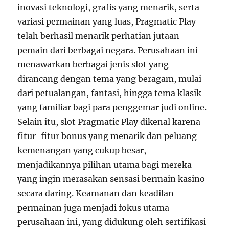
inovasi teknologi, grafis yang menarik, serta
variasi permainan yang luas, Pragmatic Play
telah berhasil menarik perhatian jutaan
pemain dari berbagai negara. Perusahaan ini
menawarkan berbagai jenis slot yang
dirancang dengan tema yang beragam, mulai
dari petualangan, fantasi, hingga tema klasik
yang familiar bagi para penggemar judi online.
Selain itu, slot Pragmatic Play dikenal karena
fitur-fitur bonus yang menarik dan peluang
kemenangan yang cukup besar,
menjadikannya pilihan utama bagi mereka
yang ingin merasakan sensasi bermain kasino
secara daring. Keamanan dan keadilan
permainan juga menjadi fokus utama
perusahaan ini, yang didukung oleh sertifikasi