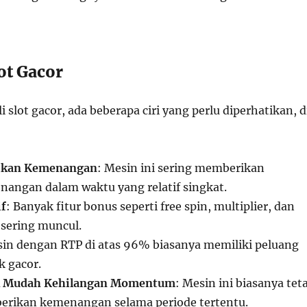
lot Gacor
slot gacor, ada beberapa ciri yang perlu diperhatikan, d
ikan Kemenangan
: Mesin ini sering memberikan
angan dalam waktu yang relatif singkat.
if
: Banyak fitur bonus seperti free spin, multiplier, dan
sering muncul.
sin dengan RTP di atas 96% biasanya memiliki peluang
k gacor.
ak Mudah Kehilangan Momentum
: Mesin ini biasanya tet
erikan kemenangan selama periode tertentu.