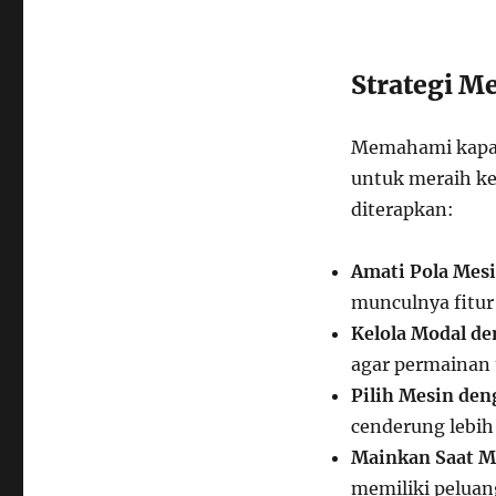
Strategi M
Memahami kapan
untuk meraih ke
diterapkan:
Amati Pola Mes
munculnya fitur
Kelola Modal de
agar permainan 
Pilih Mesin den
cenderung lebih
Mainkan Saat M
memiliki peluan