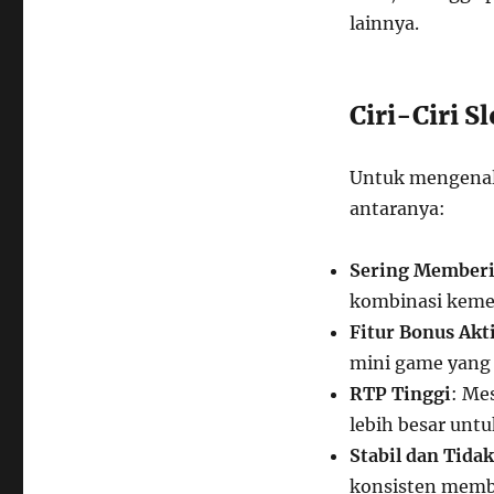
lainnya.
Ciri-Ciri S
Untuk mengenali 
antaranya:
Sering Member
kombinasi kemen
Fitur Bonus Akt
mini game yang 
RTP Tinggi
: Me
lebih besar untu
Stabil dan Tid
konsisten memb