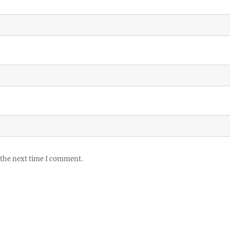
 the next time I comment.