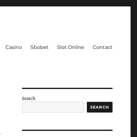
Casino
Sbobet
Slot Online
Contact
Search
SEARCH
r