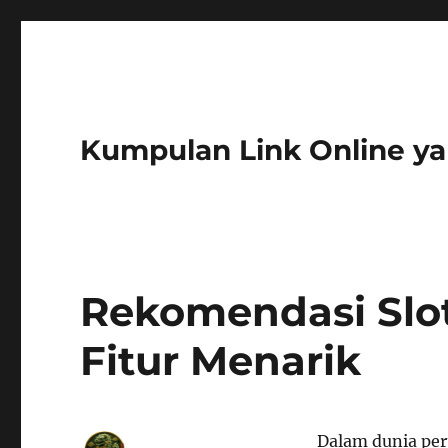
Kumpulan Link Online ya
Rekomendasi Slo
Fitur Menarik
Dalam dunia perj