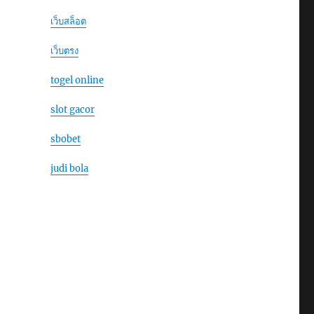
เว็บสล็อต
เว็บตรง
togel online
slot gacor
sbobet
judi bola