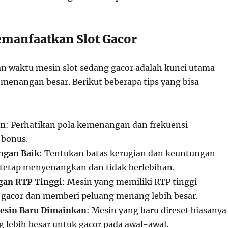
emanfaatkan Slot Gacor
 waktu mesin slot sedang gacor adalah kunci utama
menangan besar. Berikut beberapa tips yang bisa
in
: Perhatikan pola kemenangan dan frekuensi
 bonus.
ngan Baik
: Tentukan batas kerugian dan keuntungan
tetap menyenangkan dan tidak berlebihan.
gan RTP Tinggi
: Mesin yang memiliki RTP tinggi
 gacor dan memberi peluang menang lebih besar.
esin Baru Dimainkan
: Mesin yang baru direset biasanya
g lebih besar untuk gacor pada awal-awal.