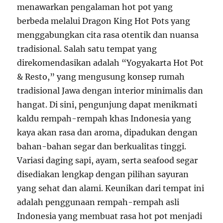
menawarkan pengalaman hot pot yang
berbeda melalui Dragon King Hot Pots yang
menggabungkan cita rasa otentik dan nuansa
tradisional. Salah satu tempat yang
direkomendasikan adalah “Yogyakarta Hot Pot
& Resto,” yang mengusung konsep rumah
tradisional Jawa dengan interior minimalis dan
hangat. Di sini, pengunjung dapat menikmati
kaldu rempah-rempah khas Indonesia yang
kaya akan rasa dan aroma, dipadukan dengan
bahan-bahan segar dan berkualitas tinggi.
Variasi daging sapi, ayam, serta seafood segar
disediakan lengkap dengan pilihan sayuran
yang sehat dan alami. Keunikan dari tempat ini
adalah penggunaan rempah-rempah asli
Indonesia yang membuat rasa hot pot menjadi