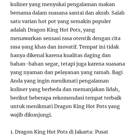
kuliner yang menyukai pengalaman makan
bersama dalam suasana santai dan akrab. Salah
satu varian hot pot yang semakin populer
adalah Dragon King Hot Pots, yang
menawarkan sensasi rasa otentik dengan cita
rasa yang khas dan inovatif. Tempat ini tidak
hanya dikenal karena kualitas daging dan
bahan-bahan segar, tetapi juga karena suasana
yang nyaman dan pelayanan yang ramah. Bagi
Anda yang ingin menikmati pengalaman
kuliner yang berbeda dan memanjakan lidah,
berikut beberapa rekomendasi tempat terbaik
untuk menikmati Dragon King Hot Pots yang
wajib dikunjungi.
1. Dragon King Hot Pots di Jakarta: Pusat