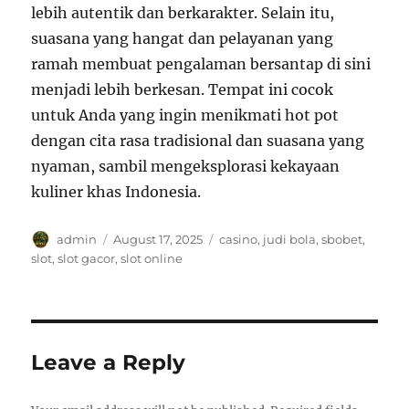
lebih autentik dan berkarakter. Selain itu,
suasana yang hangat dan pelayanan yang
ramah membuat pengalaman bersantap di sini
menjadi lebih berkesan. Tempat ini cocok
untuk Anda yang ingin menikmati hot pot
dengan cita rasa tradisional dan suasana yang
nyaman, sambil mengeksplorasi kekayaan
kuliner khas Indonesia.
Author
Posted
Tags
admin
August 17, 2025
casino
,
judi bola
,
sbobet
,
on
slot
,
slot gacor
,
slot online
Leave a Reply