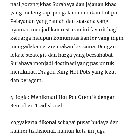
nasi goreng khas Surabaya dan jajanan khas
yang melengkapi pengalaman makan hot pot.
Pelayanan yang ramah dan suasana yang
nyaman menjadikan restoran ini favorit bagi
keluarga maupun komunitas kantor yang ingin
mengadakan acara makan bersama. Dengan
lokasi strategis dan harga yang bersahabat,
Surabaya menjadi destinasi yang pas untuk
menikmati Dragon King Hot Pots yang lezat
dan beragam.
4. Jogja: Menikmati Hot Pot Otentik dengan
Sentuhan Tradisional
Yogyakarta dikenal sebagai pusat budaya dan
kuliner tradisional, namun kota ini juga