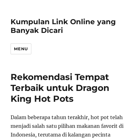
Kumpulan Link Online yang
Banyak Dicari
MENU
Rekomendasi Tempat
Terbaik untuk Dragon
King Hot Pots
Dalam beberapa tahun terakhir, hot pot telah
menjadi salah satu pilihan makanan favorit di
Indonesia, terutama di kalangan pecinta