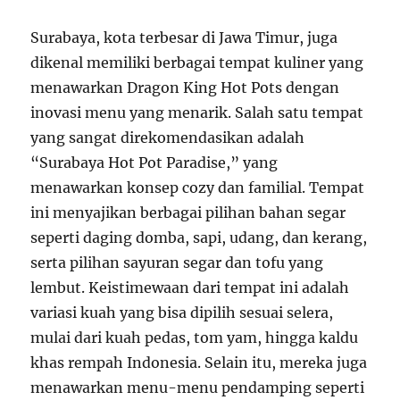
Surabaya, kota terbesar di Jawa Timur, juga
dikenal memiliki berbagai tempat kuliner yang
menawarkan Dragon King Hot Pots dengan
inovasi menu yang menarik. Salah satu tempat
yang sangat direkomendasikan adalah
“Surabaya Hot Pot Paradise,” yang
menawarkan konsep cozy dan familial. Tempat
ini menyajikan berbagai pilihan bahan segar
seperti daging domba, sapi, udang, dan kerang,
serta pilihan sayuran segar dan tofu yang
lembut. Keistimewaan dari tempat ini adalah
variasi kuah yang bisa dipilih sesuai selera,
mulai dari kuah pedas, tom yam, hingga kaldu
khas rempah Indonesia. Selain itu, mereka juga
menawarkan menu-menu pendamping seperti