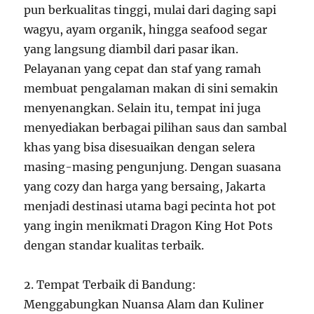
pun berkualitas tinggi, mulai dari daging sapi
wagyu, ayam organik, hingga seafood segar
yang langsung diambil dari pasar ikan.
Pelayanan yang cepat dan staf yang ramah
membuat pengalaman makan di sini semakin
menyenangkan. Selain itu, tempat ini juga
menyediakan berbagai pilihan saus dan sambal
khas yang bisa disesuaikan dengan selera
masing-masing pengunjung. Dengan suasana
yang cozy dan harga yang bersaing, Jakarta
menjadi destinasi utama bagi pecinta hot pot
yang ingin menikmati Dragon King Hot Pots
dengan standar kualitas terbaik.
2. Tempat Terbaik di Bandung:
Menggabungkan Nuansa Alam dan Kuliner