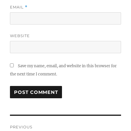
EMAIL
*
WEBSITE
Save my name, email, and website in this browser for
the next time I comment.
Post
PREVIOUS