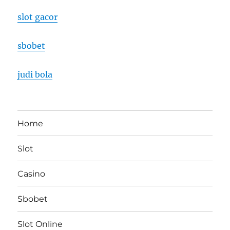
slot gacor
sbobet
judi bola
Home
Slot
Casino
Sbobet
Slot Online