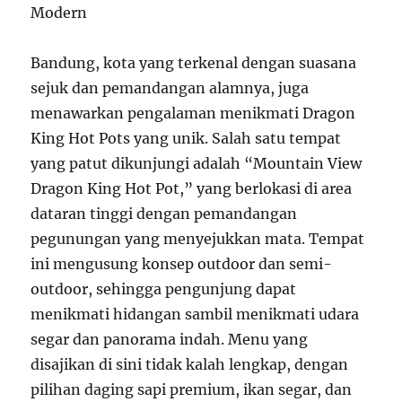
Modern
Bandung, kota yang terkenal dengan suasana
sejuk dan pemandangan alamnya, juga
menawarkan pengalaman menikmati Dragon
King Hot Pots yang unik. Salah satu tempat
yang patut dikunjungi adalah “Mountain View
Dragon King Hot Pot,” yang berlokasi di area
dataran tinggi dengan pemandangan
pegunungan yang menyejukkan mata. Tempat
ini mengusung konsep outdoor dan semi-
outdoor, sehingga pengunjung dapat
menikmati hidangan sambil menikmati udara
segar dan panorama indah. Menu yang
disajikan di sini tidak kalah lengkap, dengan
pilihan daging sapi premium, ikan segar, dan