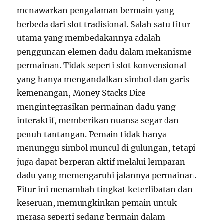
menawarkan pengalaman bermain yang
berbeda dari slot tradisional. Salah satu fitur
utama yang membedakannya adalah
penggunaan elemen dadu dalam mekanisme
permainan. Tidak seperti slot konvensional
yang hanya mengandalkan simbol dan garis
kemenangan, Money Stacks Dice
mengintegrasikan permainan dadu yang
interaktif, memberikan nuansa segar dan
penuh tantangan. Pemain tidak hanya
menunggu simbol muncul di gulungan, tetapi
juga dapat berperan aktif melalui lemparan
dadu yang memengaruhi jalannya permainan.
Fitur ini menambah tingkat keterlibatan dan
keseruan, memungkinkan pemain untuk
merasa seperti sedang bermain dalam