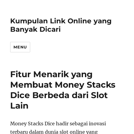
Kumpulan Link Online yang
Banyak Dicari
MENU
Fitur Menarik yang
Membuat Money Stacks
Dice Berbeda dari Slot
Lain
Money Stacks Dice hadir sebagai inovasi
terbaru dalam dunia slot online yang