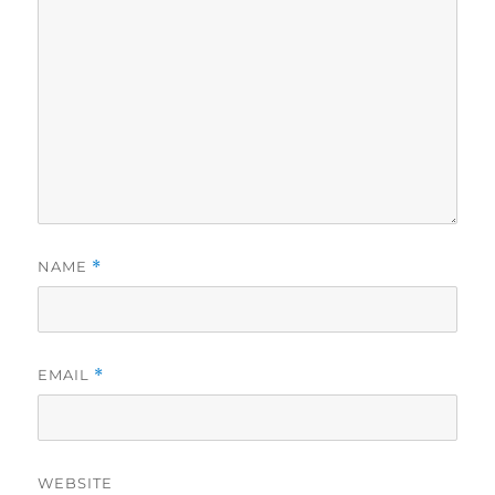
NAME
*
EMAIL
*
WEBSITE