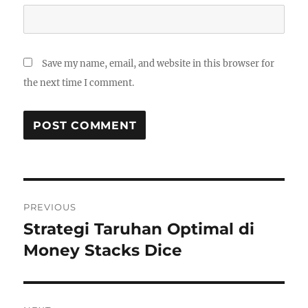
Save my name, email, and website in this browser for
the next time I comment.
Post
PREVIOUS
navigation
Strategi Taruhan Optimal di
Previous
post:
Money Stacks Dice