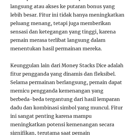
langsung atau akses ke putaran bonus yang
lebih besar. Fitur ini tidak hanya meningkatkan
peluang menang, tetapi juga memberikan
sensasi dan ketegangan yang tinggi, karena
pemain merasa terlibat langsung dalam
menentukan hasil permainan mereka.
Keunggulan lain dari Money Stacks Dice adalah
fitur pengganda yang dinamis dan fleksibel.
Selama permainan berlangsung, pemain dapat
memicu pengganda kemenangan yang
berbeda-beda tergantung dari hasil lemparan
dadu dan kombinasi simbol yang muncul. Fitur
ini sangat penting karena mampu
meningkatkan potensi kemenangan secara
signifikan, terutama saat pemain