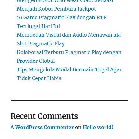
Mengenal Slot Wild West Gold: Sensasi
Menjadi Koboi Pemburu Jackpot
10 Game Pragmatic Play dengan RTP
Tertinggi Hari Ini
Membedah Visual dan Audio Menawan ala
Slot Pragmatic Play
Kolaborasi Terbaru Pragmatic Play dengan
Provider Global
Tips Mengelola Modal Bermain Togel Agar
Tidak Cepat Habis
Recent Comments
A WordPress Commenter
on
Hello world!