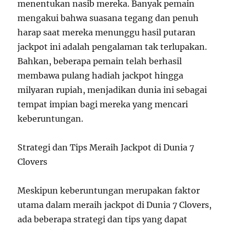
menentukan nasib mereka. Banyak pemain
mengakui bahwa suasana tegang dan penuh
harap saat mereka menunggu hasil putaran
jackpot ini adalah pengalaman tak terlupakan.
Bahkan, beberapa pemain telah berhasil
membawa pulang hadiah jackpot hingga
milyaran rupiah, menjadikan dunia ini sebagai
tempat impian bagi mereka yang mencari
keberuntungan.
Strategi dan Tips Meraih Jackpot di Dunia 7
Clovers
Meskipun keberuntungan merupakan faktor
utama dalam meraih jackpot di Dunia 7 Clovers,
ada beberapa strategi dan tips yang dapat