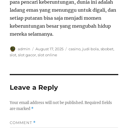
para pencari keberuntungan, dunia ini adalah
ladang emas yang menunggu untuk digali, dan
setiap putaran bisa saja menjadi momen
keberuntungan besar yang mengubah hidup
mereka selamanya.
Author
Posted
Tags
admin
August 17, 2025
casino
,
judi bola
,
sbobet
,
on
slot
,
slot gacor
,
slot online
Leave a Reply
Your email address will not be published.
Required fields
are marked
*
COMMENT
*