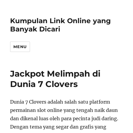
Kumpulan Link Online yang
Banyak Dicari
MENU
Jackpot Melimpah di
Dunia 7 Clovers
Dunia 7 Clovers adalah salah satu platform
permainan slot online yang tengah naik daun
dan dikenal luas oleh para pecinta judi daring.
Dengan tema yang segar dan grafis yang