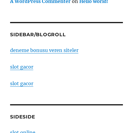
A WordPress Commenter
on
Hello world!
SIDEBAR/BLOGROLL
deneme bonusu veren siteler
slot gacor
slot gacor
SIDESIDE
slot online