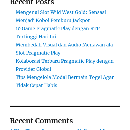
Recent Posts
Mengenal Slot Wild West Gold: Sensasi
Menjadi Koboi Pemburu Jackpot
10 Game Pragmatic Play dengan RTP
Tertinggi Hari Ini
Membedah Visual dan Audio Menawan ala
Slot Pragmatic Play
Kolaborasi Terbaru Pragmatic Play dengan
Provider Global
Tips Mengelola Modal Bermain Togel Agar
Tidak Cepat Habis
Recent Comments