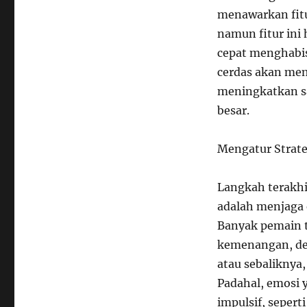
menawarkan fitu
namun fitur ini
cepat menghabis
cerdas akan mem
meningkatkan sa
besar.
Mengatur Strat
Langkah terakhi
adalah menjaga 
Banyak pemain t
kemenangan, de
atau sebaliknya
Padahal, emosi 
impulsif, sepert