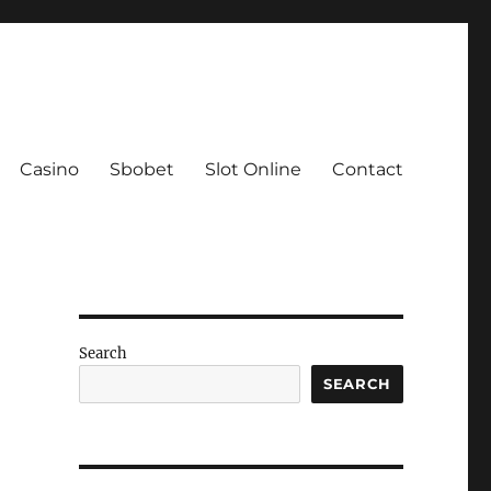
Casino
Sbobet
Slot Online
Contact
Search
SEARCH