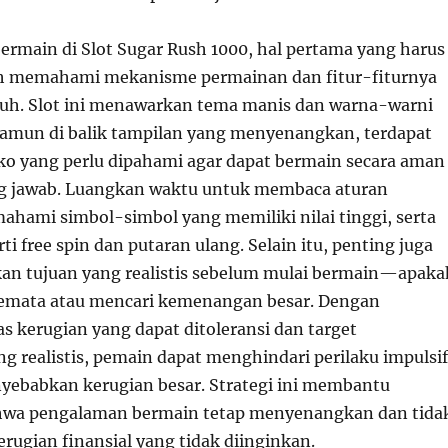
ermain di Slot Sugar Rush 1000, hal pertama yang harus
ah memahami mekanisme permainan dan fitur-fiturnya
uh. Slot ini menawarkan tema manis dan warna-warni
amun di balik tampilan yang menyenangkan, terdapat
iko yang perlu dipahami agar dapat bermain secara aman
g jawab. Luangkan waktu untuk membaca aturan
hami simbol-simbol yang memiliki nilai tinggi, serta
rti free spin dan putaran ulang. Selain itu, penting juga
an tujuan yang realistis sebelum mulai bermain—apaka
semata atau mencari kemenangan besar. Dengan
s kerugian yang dapat ditoleransi dan target
 realistis, pemain dapat menghindari perilaku impulsif
yebabkan kerugian besar. Strategi ini membantu
wa pengalaman bermain tetap menyenangkan dan tida
rugian finansial yang tidak diinginkan.