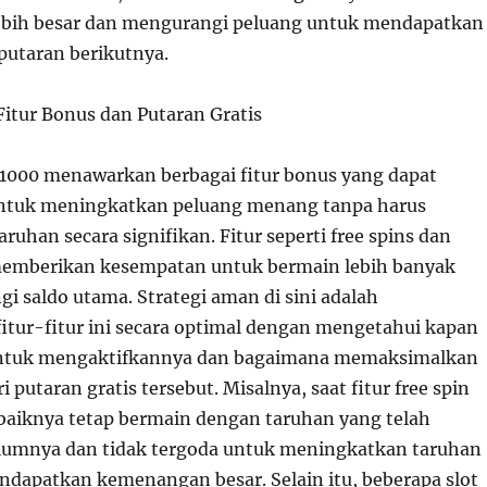
ebih besar dan mengurangi peluang untuk mendapatkan
utaran berikutnya.
tur Bonus dan Putaran Gratis
 1000 menawarkan berbagai fitur bonus yang dapat
ntuk meningkatkan peluang menang tanpa harus
uhan secara signifikan. Fitur seperti free spins dan
memberikan kesempatan untuk bermain lebih banyak
i saldo utama. Strategi aman di sini adalah
tur-fitur ini secara optimal dengan mengetahui kapan
untuk mengaktifkannya dan bagaimana memaksimalkan
putaran gratis tersebut. Misalnya, saat fitur free spin
ebaiknya tetap bermain dengan taruhan yang telah
lumnya dan tidak tergoda untuk meningkatkan taruhan
ndapatkan kemenangan besar. Selain itu, beberapa slot