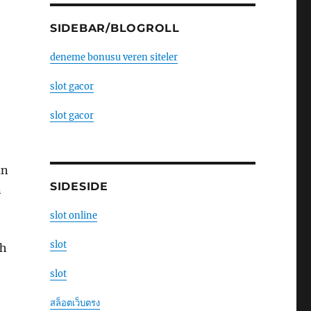
SIDEBAR/BLOGROLL
deneme bonusu veren siteler
slot gacor
slot gacor
an
SIDESIDE
n
slot online
slot
ih
slot
สล็อตเว็บตรง