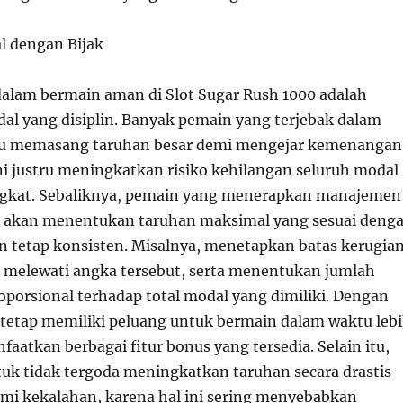
l dengan Bijak
dalam bermain aman di Slot Sugar Rush 1000 adalah
al yang disiplin. Banyak pemain yang terjebak dalam
tau memasang taruhan besar demi mengejar kemenangan
ini justru meningkatkan risiko kehilangan seluruh modal
ngkat. Sebaliknya, pemain yang menerapkan manajemen
k akan menentukan taruhan maksimal yang sesuai deng
n tetap konsisten. Misalnya, menetapkan batas kerugia
k melewati angka tersebut, serta menentukan jumlah
oporsional terhadap total modal yang dimiliki. Dengan
n tetap memiliki peluang untuk bermain dalam waktu leb
atkan berbagai fitur bonus yang tersedia. Selain itu,
tuk tidak tergoda meningkatkan taruhan secara drastis
mi kekalahan, karena hal ini sering menyebabkan