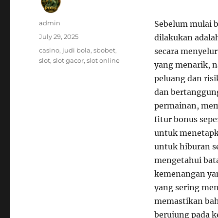
Author
admin
Sebelum mulai b
Posted
July 29, 2025
dilakukan adal
on
Tags
casino
,
judi bola
,
sbobet
,
secara menyelur
slot
,
slot gacor
,
slot online
yang menarik, n
peluang dan ris
dan bertanggun
permainan, mema
fitur bonus sepe
untuk menetapk
untuk hiburan 
mengetahui bata
kemenangan yang
yang sering men
memastikan bah
berujung pada ke