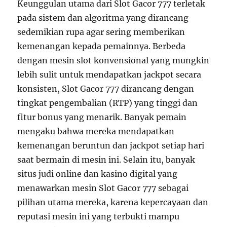
Keunggulan utama dari Slot Gacor 777 terletak
pada sistem dan algoritma yang dirancang
sedemikian rupa agar sering memberikan
kemenangan kepada pemainnya. Berbeda
dengan mesin slot konvensional yang mungkin
lebih sulit untuk mendapatkan jackpot secara
konsisten, Slot Gacor 777 dirancang dengan
tingkat pengembalian (RTP) yang tinggi dan
fitur bonus yang menarik. Banyak pemain
mengaku bahwa mereka mendapatkan
kemenangan beruntun dan jackpot setiap hari
saat bermain di mesin ini. Selain itu, banyak
situs judi online dan kasino digital yang
menawarkan mesin Slot Gacor 777 sebagai
pilihan utama mereka, karena kepercayaan dan
reputasi mesin ini yang terbukti mampu