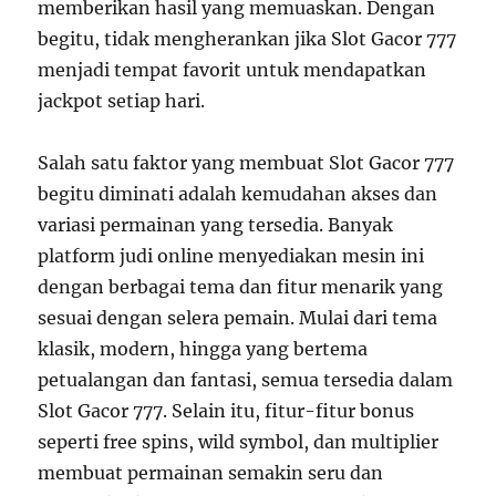
memberikan hasil yang memuaskan. Dengan
begitu, tidak mengherankan jika Slot Gacor 777
menjadi tempat favorit untuk mendapatkan
jackpot setiap hari.
Salah satu faktor yang membuat Slot Gacor 777
begitu diminati adalah kemudahan akses dan
variasi permainan yang tersedia. Banyak
platform judi online menyediakan mesin ini
dengan berbagai tema dan fitur menarik yang
sesuai dengan selera pemain. Mulai dari tema
klasik, modern, hingga yang bertema
petualangan dan fantasi, semua tersedia dalam
Slot Gacor 777. Selain itu, fitur-fitur bonus
seperti free spins, wild symbol, dan multiplier
membuat permainan semakin seru dan