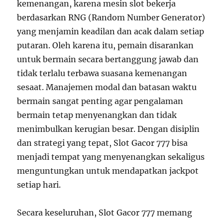
kemenangan, karena mesin slot bekerja
berdasarkan RNG (Random Number Generator)
yang menjamin keadilan dan acak dalam setiap
putaran. Oleh karena itu, pemain disarankan
untuk bermain secara bertanggung jawab dan
tidak terlalu terbawa suasana kemenangan
sesaat. Manajemen modal dan batasan waktu
bermain sangat penting agar pengalaman
bermain tetap menyenangkan dan tidak
menimbulkan kerugian besar. Dengan disiplin
dan strategi yang tepat, Slot Gacor 777 bisa
menjadi tempat yang menyenangkan sekaligus
menguntungkan untuk mendapatkan jackpot
setiap hari.
Secara keseluruhan, Slot Gacor 777 memang