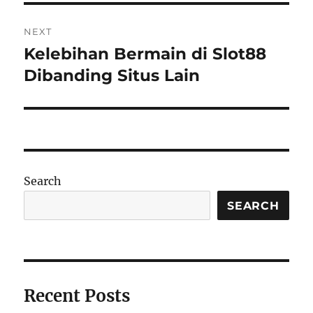
NEXT
Kelebihan Bermain di Slot88
Next
post:
Dibanding Situs Lain
Search
SEARCH
Recent Posts