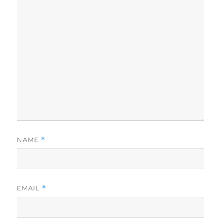
NAME
*
EMAIL
*