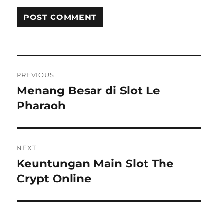
Post
PREVIOUS
navigation
Menang Besar di Slot Le
Previous
post:
Pharaoh
NEXT
Keuntungan Main Slot The
Next
post:
Crypt Online