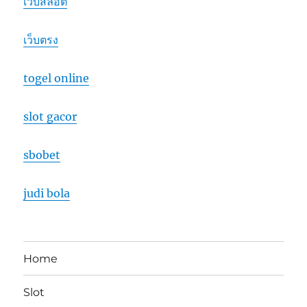
เว็บสล็อต
เว็บตรง
togel online
slot gacor
sbobet
judi bola
Home
Slot