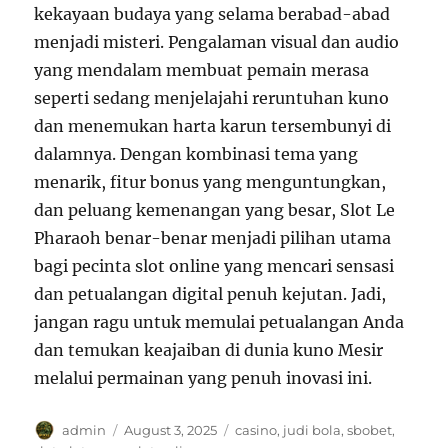
kekayaan budaya yang selama berabad-abad
menjadi misteri. Pengalaman visual dan audio
yang mendalam membuat pemain merasa
seperti sedang menjelajahi reruntuhan kuno
dan menemukan harta karun tersembunyi di
dalamnya. Dengan kombinasi tema yang
menarik, fitur bonus yang menguntungkan,
dan peluang kemenangan yang besar, Slot Le
Pharaoh benar-benar menjadi pilihan utama
bagi pecinta slot online yang mencari sensasi
dan petualangan digital penuh kejutan. Jadi,
jangan ragu untuk memulai petualangan Anda
dan temukan keajaiban di dunia kuno Mesir
melalui permainan yang penuh inovasi ini.
Author
Posted
Tags
admin
August 3, 2025
casino
,
judi bola
,
sbobet
,