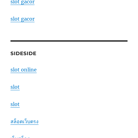
slot gacor
slot gacor
SIDESIDE
slot online
slot
slot
สล็อตเว็บตรง