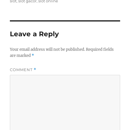
on
slot
,
slot gacor
,
slot online
Leave a Reply
Your email address will not be published.
Required fields
are marked
*
COMMENT
*