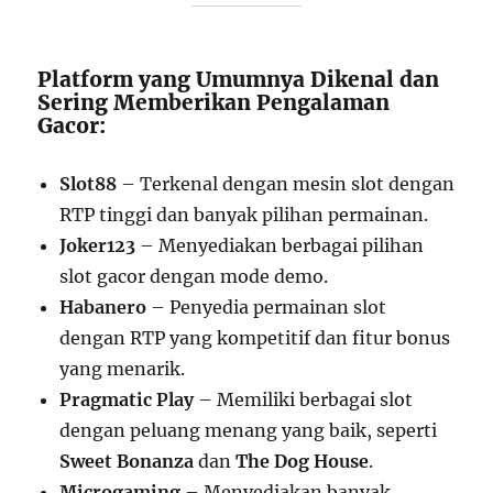
Platform yang Umumnya Dikenal dan
Sering Memberikan Pengalaman
Gacor:
Slot88
– Terkenal dengan mesin slot dengan
RTP tinggi dan banyak pilihan permainan.
Joker123
– Menyediakan berbagai pilihan
slot gacor dengan mode demo.
Habanero
– Penyedia permainan slot
dengan RTP yang kompetitif dan fitur bonus
yang menarik.
Pragmatic Play
– Memiliki berbagai slot
dengan peluang menang yang baik, seperti
Sweet Bonanza
dan
The Dog House
.
Microgaming
– Menyediakan banyak