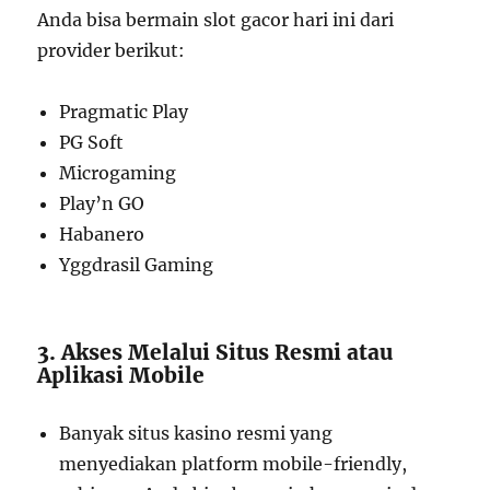
Anda bisa bermain slot gacor hari ini dari
provider berikut:
Pragmatic Play
PG Soft
Microgaming
Play’n GO
Habanero
Yggdrasil Gaming
3. Akses Melalui Situs Resmi atau
Aplikasi Mobile
Banyak situs kasino resmi yang
menyediakan platform mobile-friendly,