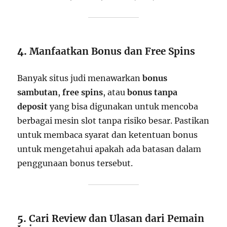
4.
Manfaatkan Bonus dan Free Spins
Banyak situs judi menawarkan
bonus
sambutan
,
free spins
, atau
bonus tanpa
deposit
yang bisa digunakan untuk mencoba
berbagai mesin slot tanpa risiko besar. Pastikan
untuk membaca syarat dan ketentuan bonus
untuk mengetahui apakah ada batasan dalam
penggunaan bonus tersebut.
5.
Cari Review dan Ulasan dari Pemain