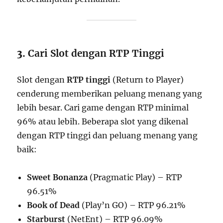
3.
Cari Slot dengan RTP Tinggi
Slot dengan
RTP tinggi
(Return to Player)
cenderung memberikan peluang menang yang
lebih besar. Cari game dengan RTP minimal
96% atau lebih. Beberapa slot yang dikenal
dengan RTP tinggi dan peluang menang yang
baik:
Sweet Bonanza
(Pragmatic Play) – RTP
96.51%
Book of Dead
(Play’n GO) – RTP 96.21%
Starburst
(NetEnt) – RTP 96.09%