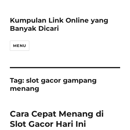
Kumpulan Link Online yang
Banyak Dicari
MENU
Tag:
slot gacor gampang
menang
Cara Cepat Menang di
Slot Gacor Hari Ini