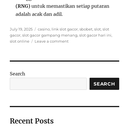
(RNG)
untuk memastikan setiap putaran
adalah acak dan adil.
Posted
Tags
July 19, 2025
casino
,
link slot gacor
,
sbobet
,
slot
,
slot
on
gacor
,
slot gacor gampang menang
,
slot gacor hari ini
,
on
slot online
Leave a comment
Link
Slot
Gacor
Hari
Ini
Search
–
Menang
SEARCH
Mudah
dan
Cepat
Recent Posts