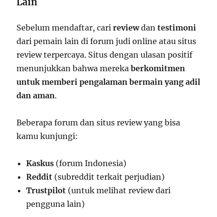
Lain
Sebelum mendaftar, cari
review
dan
testimoni
dari pemain lain di forum judi online atau situs
review terpercaya. Situs dengan ulasan positif
menunjukkan bahwa mereka
berkomitmen
untuk memberi pengalaman bermain yang adil
dan aman
.
Beberapa forum dan situs review yang bisa
kamu kunjungi:
Kaskus
(forum Indonesia)
Reddit
(subreddit terkait perjudian)
Trustpilot
(untuk melihat review dari
pengguna lain)