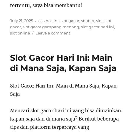
tertentu, saya bisa membantu!
Posted
Tags
July 21, 2025
casino
,
link slot gacor
,
sbobet
,
slot
,
slot
on
gacor
,
slot gacor gampang menang
,
slot gacor hari ini
,
on
slot online
Leave a comment
Cara
Cepat
Menang
Slot Gacor Hari Ini: Main
di
Slot
di Mana Saja, Kapan Saja
Gacor
Hari
Ini
Slot Gacor Hari Ini: Main di Mana Saja, Kapan
Saja
Mencari slot gacor hari ini yang bisa dimainkan
kapan saja dan di mana saja? Berikut beberapa
tips dan platform terpercaya yang