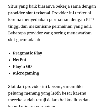
Situs yang baik biasanya bekerja sama dengan
provider slot terkenal
. Provider ini terkenal
karena menyediakan permainan dengan RTP
tinggi dan mekanisme permainan yang adil.
Beberapa provider yang sering menawarkan
slot gacor adalah:
Pragmatic Play
NetEnt
Play’n GO
Microgaming
Slot dari provider ini biasanya memiliki
peluang menang yang lebih besar karena
mereka sudah teruji dalam hal kualitas dan
keberlanjutan permainan.