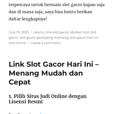
terpercaya untuk bermain slot gacor kapan saja
dan di mana saja, saya bisa bantu berikan
daftar lengkapnya!
Posted
Tags
July 19, 2025
casino
,
link slot gacor
,
sbobet
,
slot
,
slot
on
gacor
,
slot gacor gampang menang
,
slot gacor hari ini
,
on
slot online
Leave a comment
Slot
Gacor
Hari
Link Slot Gacor Hari Ini –
Ini:
Main
Menang Mudah dan
di
Cepat
Mana
Saja,
Kapan
1.
Pilih Situs Judi Online dengan
Saja
Lisensi Resmi