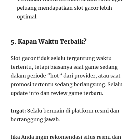
peluang mendapatkan slot gacor lebih
optimal.
5. Kapan Waktu Terbaik?
Slot gacor tidak selalu tergantung waktu
tertentu, tetapi biasanya saat game sedang
dalam periode “hot” dari provider, atau saat
promosi tertentu sedang berlangsung. Selalu
update info dan review game terbaru.
Ingat:
Selalu bermain di platform resmi dan
bertanggung jawab.
Jika Anda ingin rekomendasi situs resmi dan