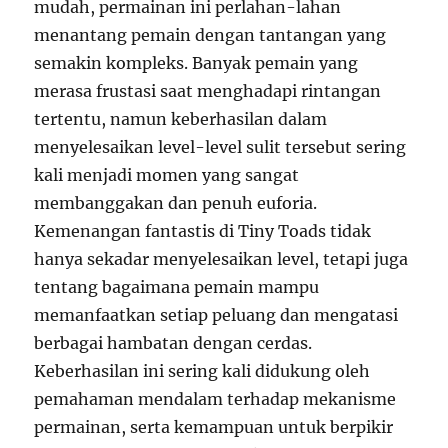
mudah, permainan ini perlahan-lahan
menantang pemain dengan tantangan yang
semakin kompleks. Banyak pemain yang
merasa frustasi saat menghadapi rintangan
tertentu, namun keberhasilan dalam
menyelesaikan level-level sulit tersebut sering
kali menjadi momen yang sangat
membanggakan dan penuh euforia.
Kemenangan fantastis di Tiny Toads tidak
hanya sekadar menyelesaikan level, tetapi juga
tentang bagaimana pemain mampu
memanfaatkan setiap peluang dan mengatasi
berbagai hambatan dengan cerdas.
Keberhasilan ini sering kali didukung oleh
pemahaman mendalam terhadap mekanisme
permainan, serta kemampuan untuk berpikir