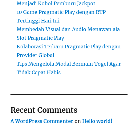
Menjadi Koboi Pemburu Jackpot
10 Game Pragmatic Play dengan RTP
Tertinggi Hari Ini
Membedah Visual dan Audio Menawan ala
Slot Pragmatic Play
Kolaborasi Terbaru Pragmatic Play dengan
Provider Global
Tips Mengelola Modal Bermain Togel Agar
Tidak Cepat Habis
Recent Comments
A WordPress Commenter
on
Hello world!