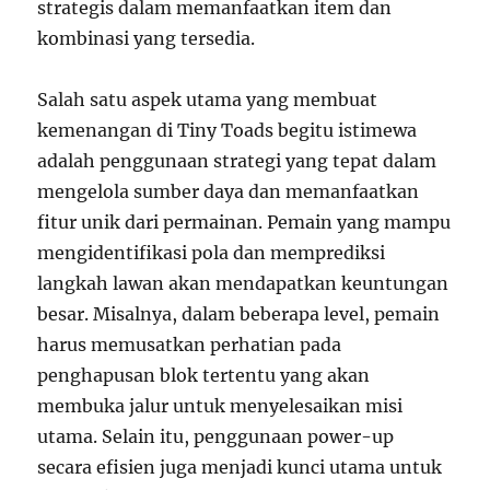
strategis dalam memanfaatkan item dan
kombinasi yang tersedia.
Salah satu aspek utama yang membuat
kemenangan di Tiny Toads begitu istimewa
adalah penggunaan strategi yang tepat dalam
mengelola sumber daya dan memanfaatkan
fitur unik dari permainan. Pemain yang mampu
mengidentifikasi pola dan memprediksi
langkah lawan akan mendapatkan keuntungan
besar. Misalnya, dalam beberapa level, pemain
harus memusatkan perhatian pada
penghapusan blok tertentu yang akan
membuka jalur untuk menyelesaikan misi
utama. Selain itu, penggunaan power-up
secara efisien juga menjadi kunci utama untuk