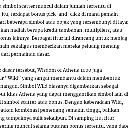
a simbol scatter muncul dalam jumlah tertentu di
n itu, terdapat bonus pick-and-click di mana pemain
ri beberapa simbol atau objek yang tersembunyi di laya
an hadiah berupa kredit tambahan, multipliers, atau
onus lainnya. Berbagai fitur ini dirancang untuk menjag
emain sekaligus memberikan mereka peluang menang
 dari permainan dasar.
ur dasar tersebut, Wisdom of Athena 1000 juga
ur “Wild” yang sangat membantu dalam membentuk
nangan. Simbol Wild biasanya digambarkan sebagai
ibut khas Athena yang dapat menggantikan simbol lain d
li simbol scatter atau bonus. Dengan keberadaan Wild,
atkan kombinasi pemenang semakin tinggi, bahkan
ng tampaknya sulit sekalipun. Di samping itu, fitur
a sering muncul selama putaran bonus tertentu, yang dap