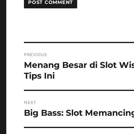
Post
PREVIOUS
navigation
Menang Besar di Slot W
Previous
post:
Tips Ini
NEXT
Big Bass: Slot Memanci
Next
post: