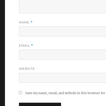
NAME
*
EMAIL
*
WEBSITE
Save my name, email, and website in this browser for