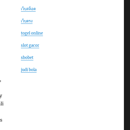
เว็บสล็อต
เว็บตรง
togel online
slot gacor
sbobet
judi bola
,
y
li
s