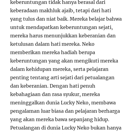
keberuntungan tidak hanya berasal dari
keberadaan makhluk ajaib, tetapi dari hati
yang tulus dan niat baik. Mereka belajar bahwa
untuk mendapatkan keberuntungan sejati,
mereka harus menunjukkan keberanian dan
ketulusan dalam hati mereka. Neko
memberikan mereka hadiah berupa
keberuntungan yang akan mengikuti mereka
dalam kehidupan mereka, serta pelajaran
penting tentang arti sejati dari petualangan
dan keberanian. Dengan hati penuh
kebahagiaan dan rasa syukur, mereka
meninggalkan dunia Lucky Neko, membawa
pengalaman luar biasa dan pelajaran berharga
yang akan mereka bawa sepanjang hidup.
Petualangan di dunia Lucky Neko bukan hanya