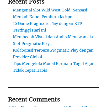
Recent Posts
Mengenal Slot Wild West Gold: Sensasi
Menjadi Koboi Pemburu Jackpot
10 Game Pragmatic Play dengan RTP
Tertinggi Hari Ini
Membedah Visual dan Audio Menawan ala
Slot Pragmatic Play
Kolaborasi Terbaru Pragmatic Play dengan
Provider Global
Tips Mengelola Modal Bermain Togel Agar
Tidak Cepat Habis
Recent Comments