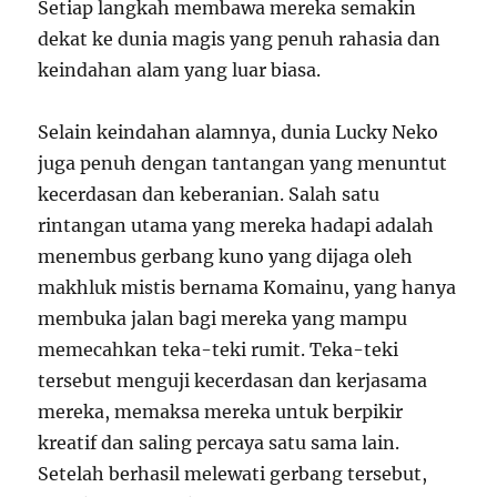
Setiap langkah membawa mereka semakin
dekat ke dunia magis yang penuh rahasia dan
keindahan alam yang luar biasa.
Selain keindahan alamnya, dunia Lucky Neko
juga penuh dengan tantangan yang menuntut
kecerdasan dan keberanian. Salah satu
rintangan utama yang mereka hadapi adalah
menembus gerbang kuno yang dijaga oleh
makhluk mistis bernama Komainu, yang hanya
membuka jalan bagi mereka yang mampu
memecahkan teka-teki rumit. Teka-teki
tersebut menguji kecerdasan dan kerjasama
mereka, memaksa mereka untuk berpikir
kreatif dan saling percaya satu sama lain.
Setelah berhasil melewati gerbang tersebut,