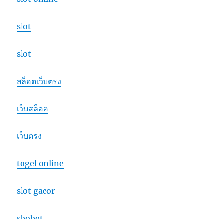
slot
slot
สล็อตเว็บตรง
เว็บสล็อต
เว็บตรง
togel online
slot gacor
sbobet