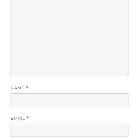
NAME
*
EMAIL
*