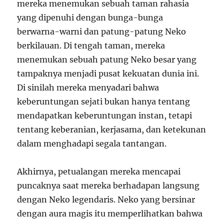
mereka menemukan sebuah taman rahasia
yang dipenuhi dengan bunga-bunga
berwarna-warni dan patung-patung Neko
berkilauan. Di tengah taman, mereka
menemukan sebuah patung Neko besar yang
tampaknya menjadi pusat kekuatan dunia ini.
Di sinilah mereka menyadari bahwa
keberuntungan sejati bukan hanya tentang
mendapatkan keberuntungan instan, tetapi
tentang keberanian, kerjasama, dan ketekunan
dalam menghadapi segala tantangan.
Akhirnya, petualangan mereka mencapai
puncaknya saat mereka berhadapan langsung
dengan Neko legendaris. Neko yang bersinar
dengan aura magis itu memperlihatkan bahwa