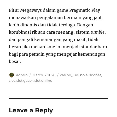
Fitur Megaways dalam game Pragmatic Play
menawarkan pengalaman bermain yang jauh
lebih dinamis dan tidak terduga. Dengan
kombinasi ribuan cara menang, sistem
tumble
,
dan pengali kemenangan yang masif, tidak
heran jika mekanisme ini menjadi standar baru
bagi para pemain yang mengejar kemenangan
besar.
Author
Posted
Tags
admin
March 3, 2026
casino
,
judi bola
,
sbobet
,
on
slot
,
slot gacor
,
slot online
Leave a Reply