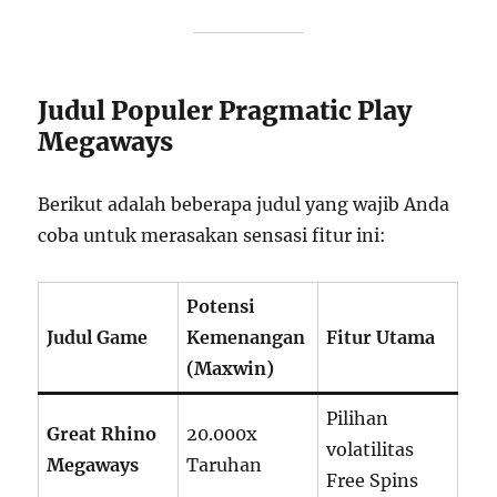
Judul Populer Pragmatic Play
Megaways
Berikut adalah beberapa judul yang wajib Anda
coba untuk merasakan sensasi fitur ini:
Potensi
Judul Game
Kemenangan
Fitur Utama
(Maxwin)
Pilihan
Great Rhino
20.000x
volatilitas
Megaways
Taruhan
Free Spins