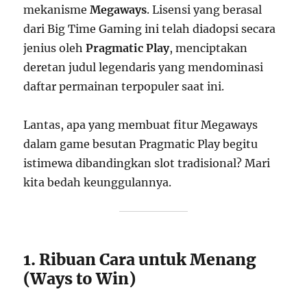
mekanisme
Megaways
. Lisensi yang berasal
dari Big Time Gaming ini telah diadopsi secara
jenius oleh
Pragmatic Play
, menciptakan
deretan judul legendaris yang mendominasi
daftar permainan terpopuler saat ini.
Lantas, apa yang membuat fitur Megaways
dalam game besutan Pragmatic Play begitu
istimewa dibandingkan slot tradisional? Mari
kita bedah keunggulannya.
1. Ribuan Cara untuk Menang
(Ways to Win)