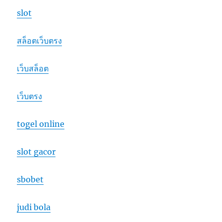
slot
สล็อตเว็บตรง
เว็บสล็อต
เว็บตรง
togel online
slot gacor
sbobet
judi bola