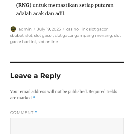
(RNG)
untuk memastikan setiap putaran
adalah acak dan adil.
Author
Posted
Tags
admin
July 19, 2025
casino
,
link slot gacor
,
on
sbobet
,
slot
,
slot gacor
,
slot gacor gampang menang
,
slot
gacor hari ini
,
slot online
Leave a Reply
Your email address will not be published.
Required fields
are marked
*
COMMENT
*