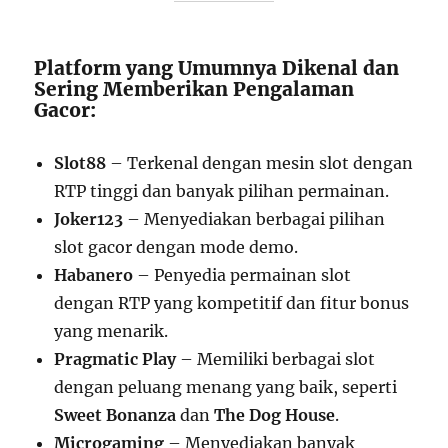
Platform yang Umumnya Dikenal dan
Sering Memberikan Pengalaman
Gacor:
Slot88
– Terkenal dengan mesin slot dengan
RTP tinggi dan banyak pilihan permainan.
Joker123
– Menyediakan berbagai pilihan
slot gacor dengan mode demo.
Habanero
– Penyedia permainan slot
dengan RTP yang kompetitif dan fitur bonus
yang menarik.
Pragmatic Play
– Memiliki berbagai slot
dengan peluang menang yang baik, seperti
Sweet Bonanza
dan
The Dog House
.
Microgaming
– Menyediakan banyak