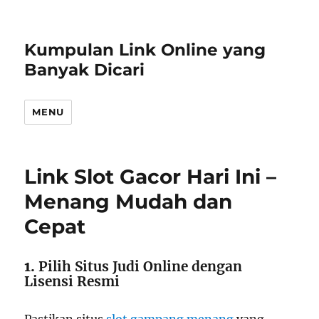
Kumpulan Link Online yang
Banyak Dicari
MENU
Link Slot Gacor Hari Ini –
Menang Mudah dan
Cepat
1.
Pilih Situs Judi Online dengan
Lisensi Resmi