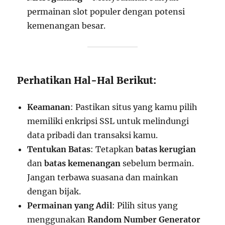
permainan slot populer dengan potensi
kemenangan besar.
Perhatikan Hal-Hal Berikut:
Keamanan
: Pastikan situs yang kamu pilih
memiliki enkripsi SSL untuk melindungi
data pribadi dan transaksi kamu.
Tentukan Batas
: Tetapkan
batas kerugian
dan
batas kemenangan
sebelum bermain.
Jangan terbawa suasana dan mainkan
dengan bijak.
Permainan yang Adil
: Pilih situs yang
menggunakan
Random Number Generator