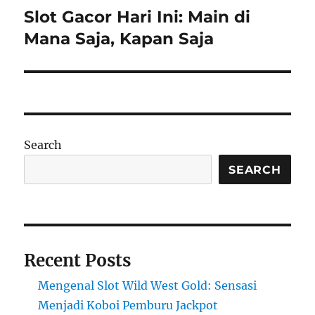
Slot Gacor Hari Ini: Main di
Next
post:
Mana Saja, Kapan Saja
Search
SEARCH
Recent Posts
Mengenal Slot Wild West Gold: Sensasi
Menjadi Koboi Pemburu Jackpot